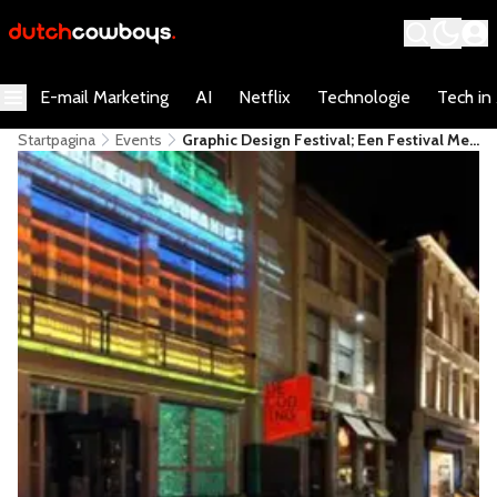
E-mail Marketing
AI
Netflix
Technologie
Tech in
Startpagina
Events
Graphic Design Festival; Een Festival Met
Internationale Allure