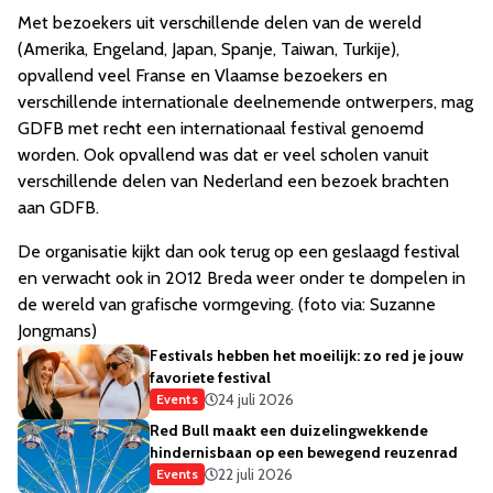
Met bezoekers uit verschillende delen van de wereld
(Amerika, Engeland, Japan, Spanje, Taiwan, Turkije),
opvallend veel Franse en Vlaamse bezoekers en
verschillende internationale deelnemende ontwerpers, mag
GDFB met recht een internationaal festival genoemd
worden. Ook opvallend was dat er veel scholen vanuit
verschillende delen van Nederland een bezoek brachten
aan GDFB.
De organisatie kijkt dan ook terug op een geslaagd festival
en verwacht ook in 2012 Breda weer onder te dompelen in
de wereld van grafische vormgeving. (foto via: Suzanne
Jongmans)
Festivals hebben het moeilijk: zo red je jouw
favoriete festival
24 juli 2026
Events
Red Bull maakt een duizelingwekkende
hindernisbaan op een bewegend reuzenrad
22 juli 2026
Events