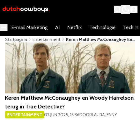
E-mail Marketing
AI
Netflix
Technologie
Tech in
Startpagina
Entertainment
Keren Matthew McConaughey En
Woody Harrelson Terug In True
Detective?
Keren Matthew McConaughey en Woody Harrelson
terug in True Detective?
ENTERTAINMENT
02 JUN 2025, 15:36
DOOR
LAURA JENNY