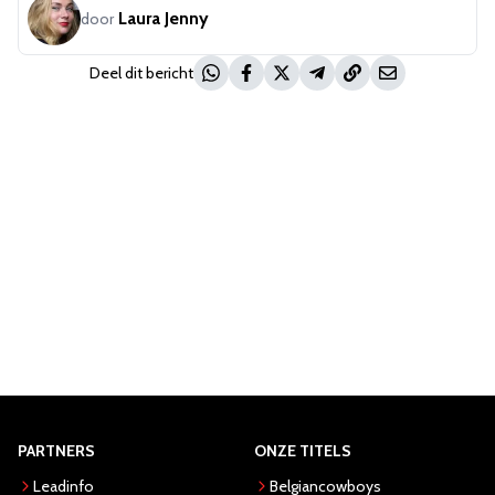
Laura Jenny
door
Deel dit bericht
PARTNERS
ONZE TITELS
Leadinfo
Belgiancowboys