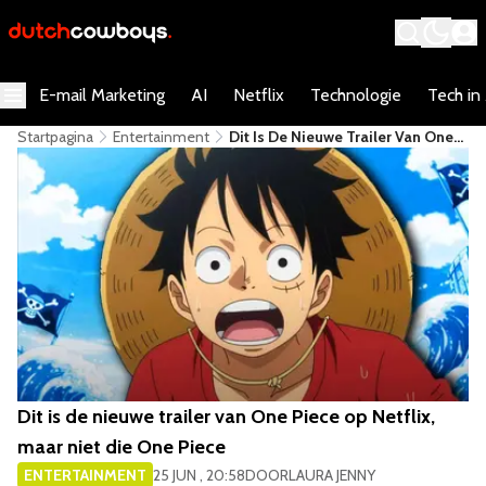
E-mail Marketing
AI
Netflix
Technologie
Tech in
Startpagina
Entertainment
Dit Is De Nieuwe Trailer Van One
Piece Op Netflix, Maar Niet Die
One Piece
Dit is de nieuwe trailer van One Piece op Netflix,
maar niet die One Piece
ENTERTAINMENT
25 JUN , 20:58
DOOR
LAURA JENNY