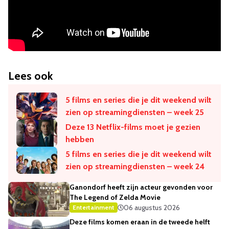
Lees ook
5 films en series die je dit weekend wilt
zien op streamingdiensten – week 25
Deze 13 Netflix-films moet je gezien
hebben
5 films en series die je dit weekend wilt
zien op streamingdiensten – week 24
Ganondorf heeft zijn acteur gevonden voor
The Legend of Zelda Movie
06 augustus 2026
Entertainment
Deze films komen eraan in de tweede helft