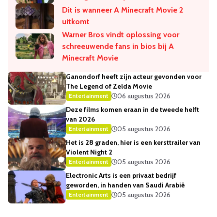
Dit is wanneer A Minecraft Movie 2
uitkomt
Warner Bros vindt oplossing voor
schreeuwende fans in bios bij A
Minecraft Movie
Ganondorf heeft zijn acteur gevonden voor
The Legend of Zelda Movie
06 augustus 2026
Entertainment
Deze films komen eraan in de tweede helft
van 2026
05 augustus 2026
Entertainment
Het is 28 graden, hier is een kersttrailer van
Violent Night 2
05 augustus 2026
Entertainment
Electronic Arts is een privaat bedrijf
geworden, in handen van Saudi Arabië
05 augustus 2026
Entertainment