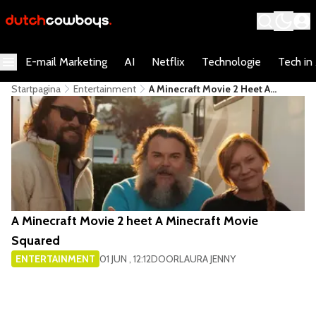
E-mail Marketing
AI
Netflix
Technologie
Tech in
Startpagina
Entertainment
A Minecraft Movie 2 Heet A
Minecraft Movie Squared
A Minecraft Movie 2 heet A Minecraft Movie
Squared
ENTERTAINMENT
01 JUN , 12:12
DOOR
LAURA JENNY