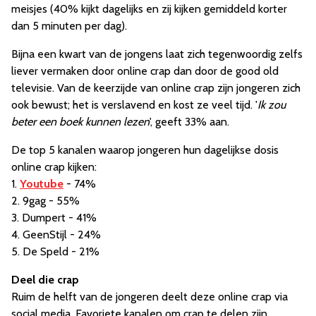
meisjes (40% kijkt dagelijks en zij kijken gemiddeld korter
dan 5 minuten per dag).
Bijna een kwart van de jongens laat zich tegenwoordig zelfs
liever vermaken door online crap dan door de good old
televisie. Van de keerzijde van online crap zijn jongeren zich
ook bewust; het is verslavend en kost ze veel tijd. '
Ik zou
beter een boek kunnen lezen
', geeft 33% aan.
De top 5 kanalen waarop jongeren hun dagelijkse dosis
online crap kijken:
1.
Youtube
- 74%
2. 9gag - 55%
3. Dumpert - 41%
4. GeenStijl - 24%
5. De Speld - 21%
Deel die crap
Ruim de helft van de jongeren deelt deze online crap via
social media. Favoriete kanalen om crap te delen zijn