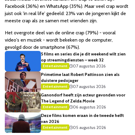
Facebook (36%) en WhatsApp (35%). Maar veel crap wordt
juist ook 'in real life' gedeeld: 23% van de jongeren kijkt de
meeste crap als ze samen met vrienden zijn.
Het overgrote deel van de online crap (79%) - vooral
video's en muziek - wordt bekeken op de computer,
gevolgd door de smartphone (67%).
5 films en series die je dit weekend wilt zien
op streamingdiensten – week 32
07 augustus 2026
Entertainment
Primetime laat Robert Pattinson zien als
duistere pedojager
07 augustus 2026
Entertainment
Ganondorf heeft zijn acteur gevonden voor
The Legend of Zelda Movie
06 augustus 2026
Entertainment
Deze films komen eraan in de tweede helft
van 2026
05 augustus 2026
Entertainment