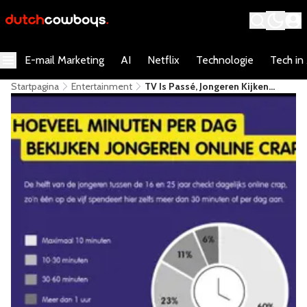
E-mail Marketing
AI
Netflix
Technologie
Tech in
Startpagina
Entertainment
TV Is Passé, Jongeren Kijken
Liever Online Naar YouTube, 9gag
En Lucky TV