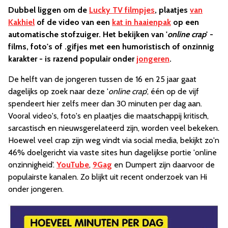
Dubbel liggen om de
Lucky TV filmpjes
, plaatjes
van
Kakhiel
of de video van een
kat in haaienpak
op een
automatische stofzuiger. Het bekijken van '
online crap
' -
films, foto's of .gifjes met een humoristisch of onzinnig
karakter - is razend populair onder
jongeren
.
De helft van de jongeren tussen de 16 en 25 jaar gaat
dagelijks op zoek naar deze '
online crap
', één op de vijf
spendeert hier zelfs meer dan 30 minuten per dag aan.
Vooral video's, foto's en plaatjes die maatschappij kritisch,
sarcastisch en nieuwsgerelateerd zijn, worden veel bekeken.
Hoewel veel crap zijn weg vindt via social media, bekijkt zo'n
46% doelgericht via vaste sites hun dagelijkse portie 'online
onzinnigheid'.
YouTube
,
9Gag
en Dumpert zijn daarvoor de
populairste kanalen. Zo blijkt uit recent onderzoek van Hi
onder jongeren.