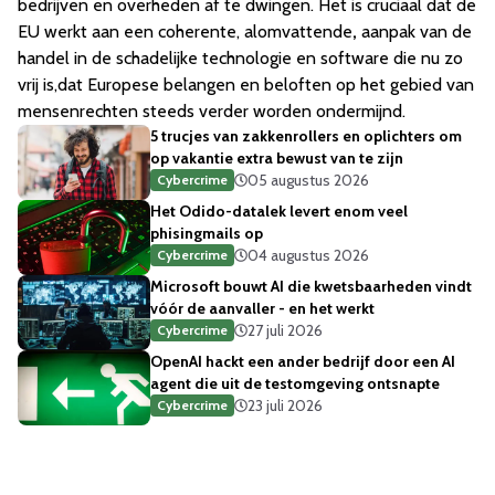
bedrijven en overheden af te dwingen. Het is cruciaal dat de
EU werkt aan een coherente, alomvattende
,
aanpak van de
handel in de schadelijke technologie en software die nu zo
vrij is,dat Europese belangen en beloften op het gebied van
mensenrechten steeds verder worden ondermijnd.
5 trucjes van zakkenrollers en oplichters om
op vakantie extra bewust van te zijn
05 augustus 2026
Cybercrime
Het Odido-datalek levert enom veel
phisingmails op
04 augustus 2026
Cybercrime
Microsoft bouwt AI die kwetsbaarheden vindt
vóór de aanvaller - en het werkt
27 juli 2026
Cybercrime
OpenAI hackt een ander bedrijf door een AI
agent die uit de testomgeving ontsnapte
23 juli 2026
Cybercrime