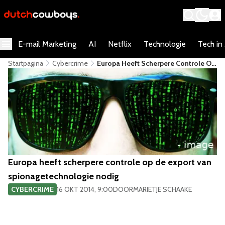
E-mail Marketing
AI
Netflix
Technologie
Tech in
Startpagina
Cybercrime
Europa Heeft Scherpere Controle Op
De Export Van Spionagetechnologie
Nodig
Europa heeft scherpere controle op de export van
spionagetechnologie nodig
CYBERCRIME
16 OKT 2014, 9:00
DOOR
MARIETJE SCHAAKE