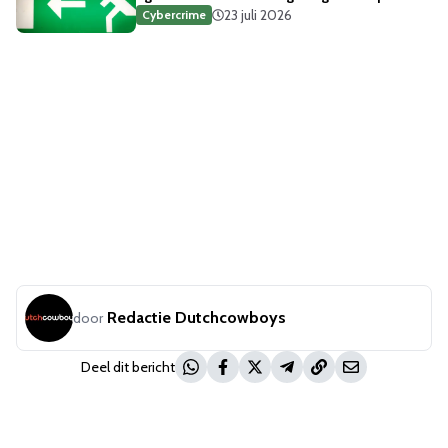
23 juli 2026
Cybercrime
Redactie Dutchcowboys
door
Deel dit bericht