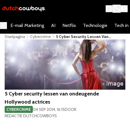
E-mail Marketing
AI
Netflix
Technologie
Tech in
Startpagina
Cybercrime
​5 Cyber Security Lessen Van
Ondeugende Hollywood Actrices
​5 Cyber security lessen van ondeugende
Hollywood actrices
CYBERCRIME
04 SEP 2014, 16:15
DOOR
REDACTIE DUTCHCOWBOYS