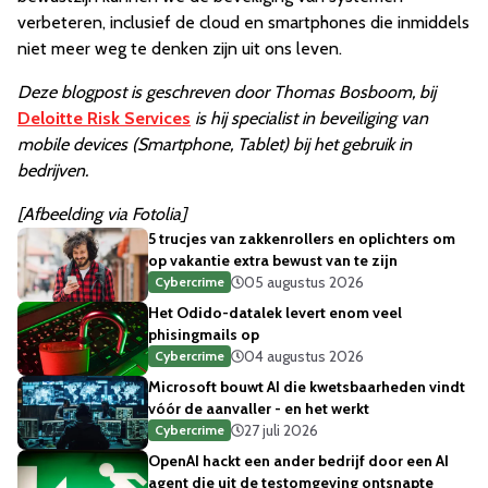
verbeteren, inclusief de cloud en smartphones die inmiddels
niet meer weg te denken zijn uit ons leven.
Deze blogpost is geschreven door Thomas Bosboom, bij
Deloitte Risk Services
is hij specialist in beveiliging van
mobile devices (Smartphone, Tablet) bij het gebruik in
bedrijven.
[Afbeelding via Fotolia]
5 trucjes van zakkenrollers en oplichters om
op vakantie extra bewust van te zijn
05 augustus 2026
Cybercrime
Het Odido-datalek levert enom veel
phisingmails op
04 augustus 2026
Cybercrime
Microsoft bouwt AI die kwetsbaarheden vindt
vóór de aanvaller - en het werkt
27 juli 2026
Cybercrime
OpenAI hackt een ander bedrijf door een AI
agent die uit de testomgeving ontsnapte