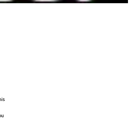
his
ou