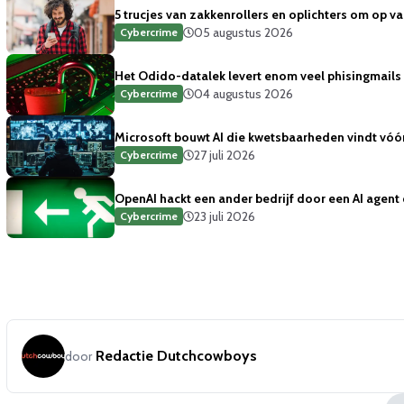
5 trucjes van zakkenrollers en oplichters om op va
05 augustus 2026
Cybercrime
Het Odido-datalek levert enom veel phisingmails
04 augustus 2026
Cybercrime
Microsoft bouwt AI die kwetsbaarheden vindt vóór 
27 juli 2026
Cybercrime
OpenAI hackt een ander bedrijf door een AI agent
23 juli 2026
Cybercrime
Redactie Dutchcowboys
door