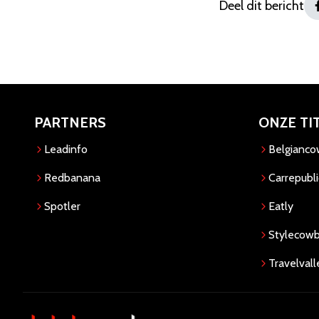
Deel dit bericht
PARTNERS
ONZE TI
Leadinfo
Belgianc
Redbanana
Carrepubli
Spotler
Eatly
Stylecow
Travelvall