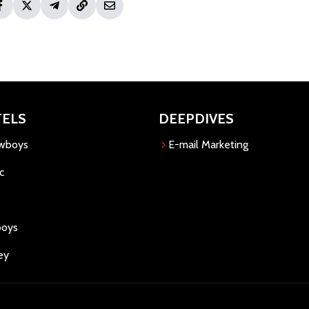
TELS
DEEPDIVES
owboys
E-mail Marketing
c
boys
ey