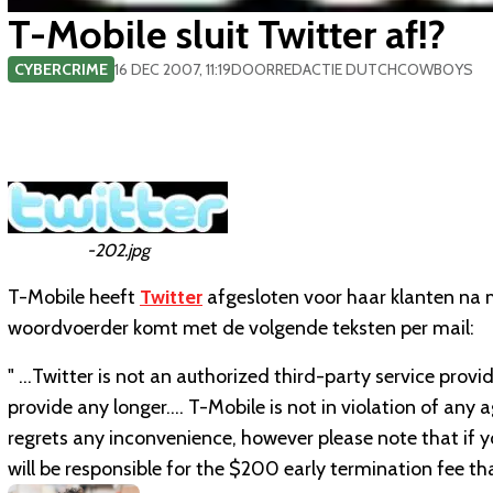
T-Mobile sluit Twitter af!?
CYBERCRIME
16 DEC 2007, 11:19
DOOR
REDACTIE DUTCHCOWBOYS
-202.jpg
T-Mobile heeft
Twitter
afgesloten voor haar klanten na
woordvoerder komt met de volgende teksten per mail:
" …Twitter is not an authorized third-party service provid
provide any longer…. T-Mobile is not in violation of any
regrets any inconvenience, however please note that if 
will be responsible for the $200 early termination fee th