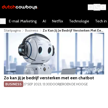
E-mail Marketing
AI
Netflix
Technologie
Tech in
Startpagina
Business
​Zo Kan Jij Je Bedrijf Versterken Met Een
Chatbot
​Zo kan jij je bedrijf versterken met een chatbot
BUSINESS
27 SEP 2023, 13:30
DOOR
JEROEN DE HOOGE