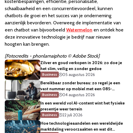
kostenbesparingen, efficiëntie, personalisatie,
schaalbaarheid en een concurrentievoordeel, kunnen
chatbots de groei en het succes van je onderneming
aanzienlijk bevorderen. Overweeg de implementatie van
een chatbot van bijvoorbeeld
Watermelon
en ontdek hoe
deze innovatieve technologie je bedrijf naar nieuwe
hoogten kan brengen.
[Fotocredits - phonlamaiphoto © Adobe Stock]
Zilver en goud verkopen in 2026: zo doe je
het slim, veilig en zonder gedoe
05 augustus 2026
Business
Bereikbaar zonder bureau: zo regel je een
vast nummer op mobiel met een 085-
telefoonnummer
04 augustus 2026
Business
In een wereld vol AI-content wint het fysieke
presentje weer terrein
22 juli 2026
Business
Hoe technologieaandelen een wereldwijde
marktdaling veroorzaakten en wat dit