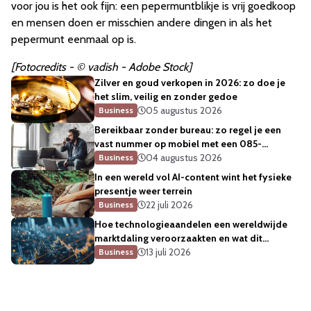
voor jou is het ook fijn: een pepermuntblikje is vrij goedkoop
en mensen doen er misschien andere dingen in als het
pepermunt eenmaal op is.
[Fotocredits - © vadish - Adobe Stock]
Zilver en goud verkopen in 2026: zo doe je
het slim, veilig en zonder gedoe
05 augustus 2026
Business
Bereikbaar zonder bureau: zo regel je een
vast nummer op mobiel met een 085-
telefoonnummer
04 augustus 2026
Business
In een wereld vol AI-content wint het fysieke
presentje weer terrein
22 juli 2026
Business
Hoe technologieaandelen een wereldwijde
marktdaling veroorzaakten en wat dit
betekent voor de sector
13 juli 2026
Business