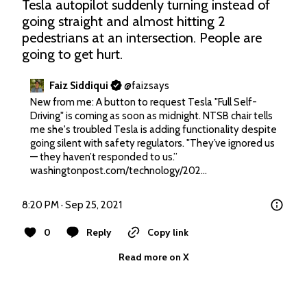
Tesla autopilot suddenly turning instead of 
going straight and almost hitting 2 
pedestrians at an intersection. People are 
going to get hurt.
Faiz Siddiqui
@
faizsays
New from me: A button to request Tesla "Full Self-
Driving" is coming as soon as midnight. NTSB chair tells 
me she's troubled Tesla is adding functionality despite 
going silent with safety regulators. "They’ve ignored us 
— they haven’t responded to us.” 
washingtonpost.com/technology/202…
8:20 PM · Sep 25, 2021
0
Reply
Copy link
Read more on X