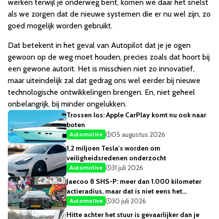
werken terwijl je onderweg bent, komen we daar het snelst
als we zorgen dat de nieuwe systemen die er nu wel zijn, zo
goed mogelijk worden gebruikt.
Dat betekent in het geval van Autopilot dat je je ogen
gewoon op de weg moet houden, precies zoals dat hoort bij
een gewone autorit. Het is misschien niet zo innovatief,
maar uiteindelijk zal dat gedrag ons wel eerder bij nieuwe
technologische ontwikkelingen brengen. En, niet geheel
onbelangrijk, bij minder ongelukken.
Trossen los: Apple CarPlay komt nu ook naar
boten
05 augustus 2026
Automotive
1,2 miljoen Tesla's worden om
veiligheidsredenen onderzocht
31 juli 2026
Automotive
Jaecoo 8 SHS-P: meer dan 1.000 kilometer
actieradius, maar dat is niet eens het
opvallendste
30 juli 2026
Automotive
Hitte achter het stuur is gevaarlijker dan je