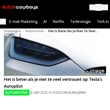
E-mail Marketing
AI
Netflix
Technologie
Tech in
Startpagina
Automotive
Het Is Beter Als Je Niet Te Veel
Vertrouwt Op Tesla's Autopilot
Het is beter als je niet te veel vertrouwt op Tesla's
Autopilot
AUTOMOTIVE
26 SEP 2021, 13:00
DOOR
LAURA JENNY