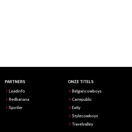
PARTNERS
ONZE TITELS
Leadinfo
Belgiancowboys
Redbanana
Carrepublic
Spotler
Eatly
Stylecowboys
Travelvalley