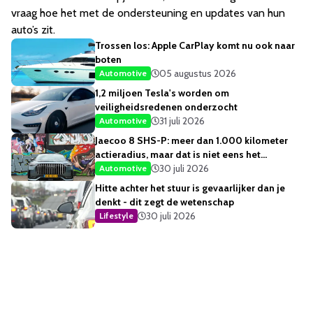
vraag hoe het met de ondersteuning en updates van hun
auto’s zit.
Trossen los: Apple CarPlay komt nu ook naar
boten
05 augustus 2026
Automotive
1,2 miljoen Tesla's worden om
veiligheidsredenen onderzocht
31 juli 2026
Automotive
Jaecoo 8 SHS-P: meer dan 1.000 kilometer
actieradius, maar dat is niet eens het
opvallendste
30 juli 2026
Automotive
Hitte achter het stuur is gevaarlijker dan je
denkt - dit zegt de wetenschap
30 juli 2026
Lifestyle