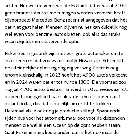
achter. Hoewel de wens van de EU luidt dat er vanaf 2030
geen brandstofauto’s meer mogen worden verkocht, heeft
bijvoorbeeld Mercedes-Benz recent al aangegeven dat het
dat niet gaat halen. Mensen blijven nu het kan duidelijk nog
wel even voor benzine-auto’s kiezen, ook al is dat straks
waarschijnlijk een uitstervende optie.
Fisker zou in gesprek zijn met een grote automaker om te
investeren en dat zou waarschijnlijk Nissan zijn. Echter lijkt
de uiteindelijke oplossing nog erg ver weg. Fisker is nog
enorm kleinschalig: in 2023 heeft het 4.900 auto’s verkocht
en in 2024 waren dat er tot nu toe 1.300. De voorraad zou
nog uit 4.700 auto’s bestaan. Er werd in 2023 weliswaar 273
miljoen binnengeharkt aan sales: de schuld is meer dan 1
miljard dollar, dus dat is moeilijk om recht te trekken.
Helemaal als je ook nog je productie stillegt. Spannende
tijden dus voor het automerk, maar ook voor de duizenden
mensen die wel al een Ocean op de oprit hebben staan.
Gaat Fisker immers kopje onder, dan is het nog maar de