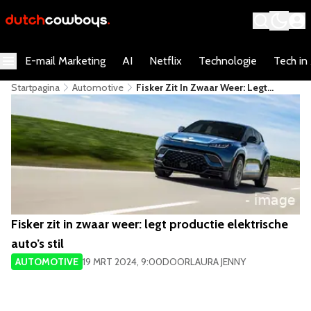
E-mail Marketing
AI
Netflix
Technologie
Tech in
Startpagina
Automotive
​Fisker Zit In Zwaar Weer: Legt
Productie Elektrische Auto’s Stil
​Fisker zit in zwaar weer: legt productie elektrische
auto’s stil
AUTOMOTIVE
19 MRT 2024, 9:00
DOOR
LAURA JENNY