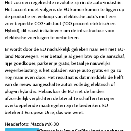
Het zou een regelrechte revolutie zijn in de auto-industrie.
Het accent moet volgens de EU komen komen te liggen op
de productie en verkoop van elektrische auto’s met een
zeer beperkte CO2-uitstoot (100 procent elektrisch en
Hybrid), dit naast initiatieven om de infrastructuur voor
elektrische voertuigen te verbeteren.
Er wordt door de EU nadrukkelijk gekeken naar een niet EU-
land Noorwegen. Hier betaal je al geen btw op de aanschaf,
rij je goedkoper, parkeer je gratis, betaal je nauwelijks
wegenbelasting, is het opladen van je auto gratis en ga zo
nog maar even door. Het resultaat is dat inmiddels de helft
van de nieuw aangeschafte auto’s volledig elektrisch of
plug-in hybrid is. Helaas kan de EU niet de landen
afzonderlijk verplichten de btw af te schaffen tenzij er
overkoepelende maatregelen zijn te bedenken. EU
betekent Europese Unie, dus wie weet.
Headerfoto: Mazda MX-30
Trossen los: Apple CarPlay komt nu ook naar