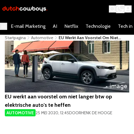
E-mail Marketing
AI
Netflix
Technologie
Tech in
Startpagina
Automotive
EU Werkt Aan Voorstel Om Niet
Langer Btw Op Elektrische Auto's Te
Heffen
EU werkt aan voorstel om niet langer btw op
elektrische auto's te heffen
AUTOMOTIVE
25 MEI 2020, 12:45
DOOR
HENK DE HOOGE