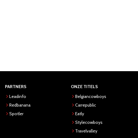
PARTNERS
ONZE TITELS
Leadinfo
Belgiancowboys
Redbanana
Carrepublic
Spotler
Eatly
Stylecowboys
Travelvalley