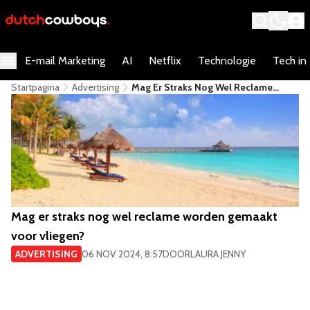
E-mail Marketing
AI
Netflix
Technologie
Tech in
Startpagina
Advertising
Mag Er Straks Nog Wel Reclame
Worden Gemaakt Voor Vliegen?
Mag er straks nog wel reclame worden gemaakt
voor vliegen?
ADVERTISING
06 NOV 2024, 8:57
DOOR
LAURA JENNY