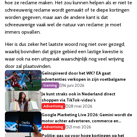
hoe ze reclame maken. Het zou kunnen helpen als er niet te
schreeuwerig reclame wordt gemaakt of te diepe kortingen
worden gegeven, maar aan de andere kant is dat
schreeuwerige vaak wel de natuur van reclame: je moet
immers opvallen.
Hier is dus zeker het laatste woord nog niet over gezegd,
waarbij bovndien dat grijze gebied een lastige kwestie is
waar ook na een uitspraak waarschijnlijk nog veel wrijving
door zal plaatsvinden.
Geïnspireerd door het WK? EA gaat
advertenties verkopen in zijn voetbalgame
16 juni 2026
Gaming
Je kunt straks ook in Nederland direct
shoppen via TikTok-video's
28 mei 2026
Advertising
Google Marketing Live 2026: Gemini wordt de
motor achter adverteren, commerce en
creativiteit
21 mei 2026
Advertising
Politie: pas op voor hoge kortingen op het