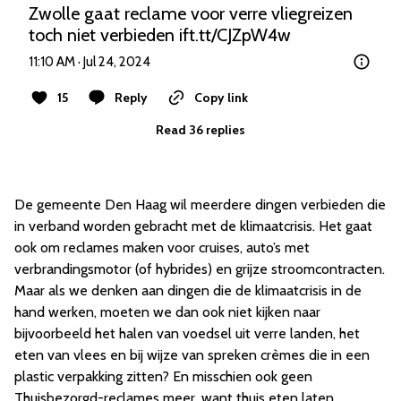
Zwolle gaat reclame voor verre vliegreizen 
toch niet verbieden 
ift.tt/CJZpW4w
11:10 AM · Jul 24, 2024
15
Reply
Copy link
Read 36 replies
De gemeente Den Haag wil meerdere dingen verbieden die
in verband worden gebracht met de klimaatcrisis. Het gaat
ook om reclames maken voor cruises, auto’s met
verbrandingsmotor (of hybrides) en grijze stroomcontracten.
Maar als we denken aan dingen die de klimaatcrisis in de
hand werken, moeten we dan ook niet kijken naar
bijvoorbeeld het halen van voedsel uit verre landen, het
eten van vlees en bij wijze van spreken crèmes die in een
plastic verpakking zitten? En misschien ook geen
Thuisbezorgd-reclames meer, want thuis eten laten