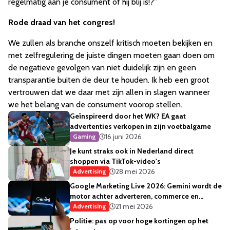
regelmatig aan je consument of hij blij is!?”
Rode draad van het congres!
We zullen als branche onszelf kritisch moeten bekijken en
met zelfregulering de juiste dingen moeten gaan doen om
de negatieve gevolgen van niet duidelijk zijn en geen
transparantie buiten de deur te houden. Ik heb een groot
vertrouwen dat we daar met zijn allen in slagen wanneer
we het belang van de consument voorop stellen.
Geïnspireerd door het WK? EA gaat
advertenties verkopen in zijn voetbalgame
16 juni 2026
Gaming
Je kunt straks ook in Nederland direct
shoppen via TikTok-video's
28 mei 2026
Advertising
Google Marketing Live 2026: Gemini wordt de
motor achter adverteren, commerce en
creativiteit
21 mei 2026
Advertising
Politie: pas op voor hoge kortingen op het