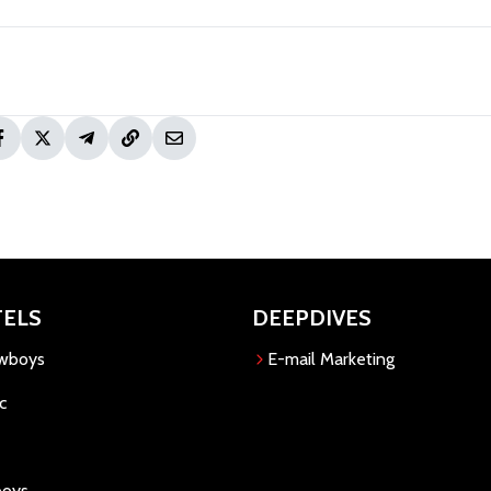
TELS
DEEPDIVES
owboys
E-mail Marketing
c
boys