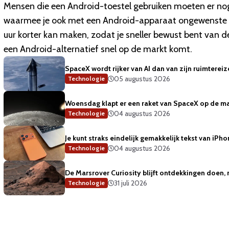
Mensen die een Android-toestel gebruiken moeten er no
waarmee je ook met een Android-apparaat ongewenste t
uur korter kan maken, zodat je sneller bewust bent van de
een Android-alternatief snel op de markt komt.
SpaceX wordt rijker van AI dan van zijn ruimterei
05 augustus 2026
Technologie
Woensdag klapt er een raket van SpaceX op de m
04 augustus 2026
Technologie
Je kunt straks eindelijk gemakkelijk tekst van iP
04 augustus 2026
Technologie
De Marsrover Curiosity blijft ontdekkingen doen, 
31 juli 2026
Technologie