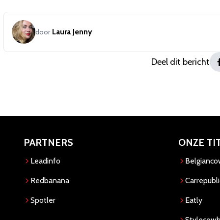
Laura Jenny
door
Deel dit bericht
PARTNERS
ONZE TI
Leadinfo
Belgianc
Redbanana
Carrepubli
Spotler
Eatly
Stylecow