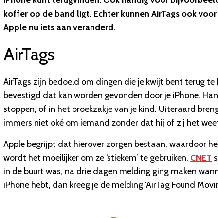
iPhone kunt terugvinden. Ook handig voor bijvoorbeeld 
koffer op de band ligt. Echter kunnen AirTags ook voo
Apple nu iets aan veranderd.
AirTags
AirTags zijn bedoeld om dingen die je kwijt bent terug t
bevestigd dat kan worden gevonden door je iPhone. Handi
stoppen, of in het broekzakje van je kind. Uiteraard bre
immers niet oké om iemand zonder dat hij of zij het weet
Apple begrijpt dat hierover zorgen bestaan, waardoor he
wordt het moeilijker om ze ‘stiekem’ te gebruiken.
CNET
s
in de buurt was, na drie dagen melding ging maken wanne
iPhone hebt, dan kreeg je de melding ‘AirTag Found Moving