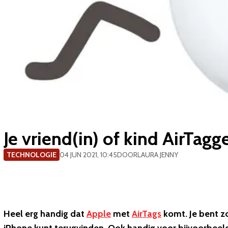
​Je vriend(in) of kind AirTag
TECHNOLOGIE
04 JUN 2021, 10:45
DOOR
LAURA JENNY
Heel erg handig dat
Apple
met
AirTags
komt. Je bent zo