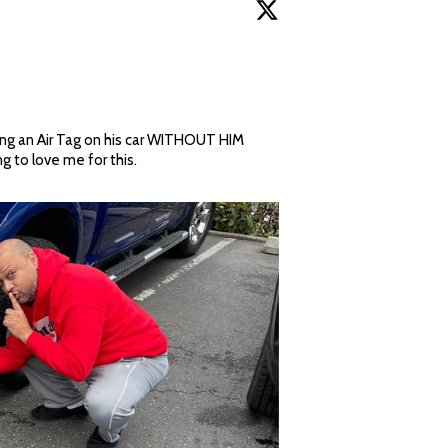
ting an Air Tag on his car WITHOUT HIM 
KNOWING.  I just know Apple is going to love me for this. 