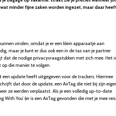
je bagage op vakantie: straks zie je precies wanneer j
r wat minder fijne zaken worden ingezet, maar daar heef
e kunnen vinden, omdat je er een klein apparaatje aan
g, maar je kunt er dus ook een in de tas van je partner
ngt dat de nodige privacyvraagstukken met zich mee. Het i
 op die manier te volgen.
t een update heeft uitgegeven voor de trackers. Hiermee
chrijft dat door de update, een AirTag die niet bij zijn eig
er ze werden verplaatst. Als je een volledig up-to-date
 With You’ (er is een AirTag gevonden die met je mee reis