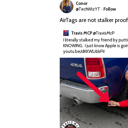
Conor
@
TechWizYT
·
Follow
AirTags are not stalker proof
Travis MCP
@
TravisMcP
I literally stalked my friend by put
youtu.be/dKKWLrbkPiI