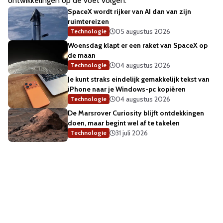
ontwikkelingen op de voet volgen.
SpaceX wordt rijker van AI dan van zijn
ruimtereizen
05 augustus 2026
Technologie
Woensdag klapt er een raket van SpaceX op
de maan
04 augustus 2026
Technologie
Je kunt straks eindelijk gemakkelijk tekst van
iPhone naar je Windows-pc kopiëren
04 augustus 2026
Technologie
De Marsrover Curiosity blijft ontdekkingen
doen, maar begint wel af te takelen
31 juli 2026
Technologie