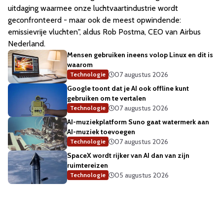
uitdaging waarmee onze luchtvaartindustrie wordt
geconfronteerd - maar ook de meest opwindende:
emissievrije vluchten", aldus Rob Postma, CEO van Airbus
Nederland.
Mensen gebruiken ineens volop Linux en dit is
waarom
07 augustus 2026
Technologie
Google toont dat je AI ook offline kunt
gebruiken om te vertalen
07 augustus 2026
Technologie
AI-muziekplatform Suno gaat watermerk aan
AI-muziek toevoegen
07 augustus 2026
Technologie
SpaceX wordt rijker van AI dan van zijn
ruimtereizen
05 augustus 2026
Technologie