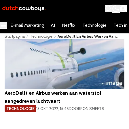
E-mail Marketing
AI
Netflix
Technologie
Tech in
Startpagina
Technologie
AeroDelft En Airbus Werken Aan
Waterstof Aangedreven Luchtvaart
AeroDelft en Airbus werken aan waterstof
aangedreven luchtvaart
TECHNOLOGIE
13 OKT 2022, 15:45
DOOR
RON SMEETS