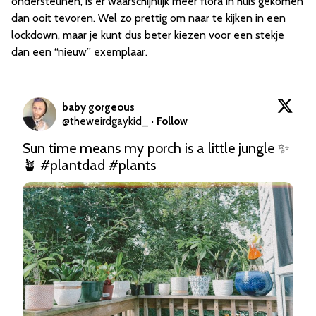
ondersteunen, is er waarschijnlijk meer flora in huis gekomen
dan ooit tevoren. Wel zo prettig om naar te kijken in een
lockdown, maar je kunt dus beter kiezen voor een stekje
dan een “nieuw” exemplaar.
baby gorgeous
@
theweirdgaykid_
·
Follow
Sun time means my porch is a little jungle ✨
🪴 
#plantdad
#plants