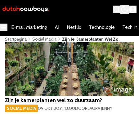
E-mail Marketing
AI
Netflix
Technologie
Tech in
Startpagina
Social Media
Zijn Je Kamerplanten Wel Zo
Duurzaam?
Zijn je kamerplanten wel zo duurzaam?
SOCIAL MEDIA
09 OKT 2021, 13:00
DOOR
LAURA JENNY