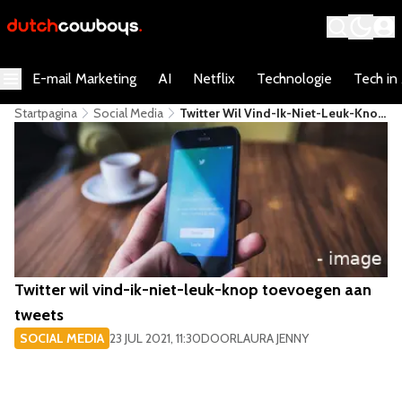
E-mail Marketing
AI
Netflix
Technologie
Tech in
Startpagina
Social Media
Twitter Wil Vind-Ik-Niet-Leuk-Knop
Toevoegen Aan Tweets
Twitter wil vind-ik-niet-leuk-knop toevoegen aan
tweets
SOCIAL MEDIA
23 JUL 2021, 11:30
DOOR
LAURA JENNY