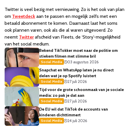
Twitter is veel bezig met vernieuwing. Zo is het ook van plan
om
Tweetdeck
aan te passen en mogelijk zelfs met een
betaald abonnement te komen. Daarnaast laat het soms
ook plannen varen, ook als die al waren uitgevoerd. Zo
neemt
Twitter
afscheid van Fleets, de ‘Story’-mogelijkheid
van het social medium.
Bekend TikTokker moet naar de politie om
stiekem filmen met slimme bril
03 augustus 2026
Social Media
Snapchat en WhatsApp laten je nu direct
delen wat je op Spotify luistert
27 juli 2026
Social Media
Tijd voor de grote schoonmaak van je sociale
media: zo pak je dat aan
27 juli 2026
Social Media
De EU wil dat TikTok de accounts van
kinderen dichttimmert
24 juli 2026
Social Media