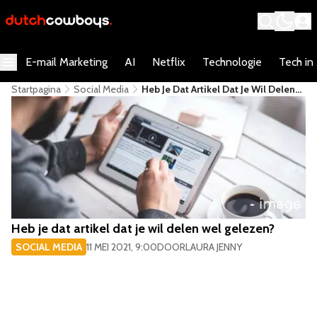
E-mail Marketing
AI
Netflix
Technologie
Tech in
Startpagina
Social Media
​Heb Je Dat Artikel Dat Je Wil Delen
Wel Gelezen?
​Heb je dat artikel dat je wil delen wel gelezen?
SOCIAL MEDIA
11 MEI 2021, 9:00
DOOR
LAURA JENNY