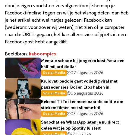
door je eigen vondst en vervolgens kom je hem op je
Facebooktimeline tegen en wil je het alsnog delen: dan heb
je het artikel echt wel netjes gelezen. Facebook kan
(wederom: voor zover wij weten) niet zien of je computer
naar die URL is gegaan, het kan alleen zien of jij iets in een
Facebookpost hebt aangeklikt.
Beeldbron:
kaboompics
Mentale schade bij jongeren kost Meta een
half miljard dollar
07 augustus 2026
Social Media
Kruidvat-baddie gaat volledig viral met
pauzedansjes: Bol en Etos haken in
06 augustus 2026
Social Media
Bekend TikTokker moet naar de politie om
stiekem filmen met slimme bril
03 augustus 2026
Social Media
Snapchat en WhatsApp laten je nu direct
delen wat je op Spotify luistert
27 juli 2026
Social Media