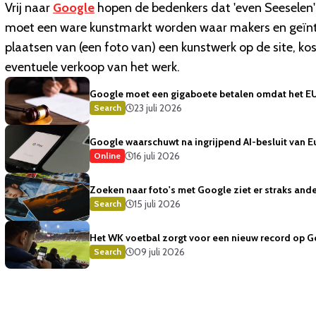
Vrij naar
Google
hopen de bedenkers dat 'even Seeselen'
moet een ware kunstmarkt worden waar makers en geïnt
plaatsen van (een foto van) een kunstwerk op de site, ko
eventuele verkoop van het werk.
Google moet een gigaboete betalen omdat het EU
23 juli 2026
Search
Google waarschuwt na ingrijpend AI-besluit van 
16 juli 2026
Online
Zoeken naar foto's met Google ziet er straks ande
15 juli 2026
Search
Het WK voetbal zorgt voor een nieuw record op 
09 juli 2026
Search