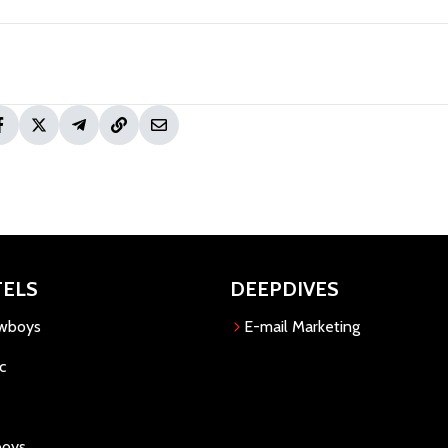
TELS
DEEPDIVES
owboys
E-mail Marketing
c
boys