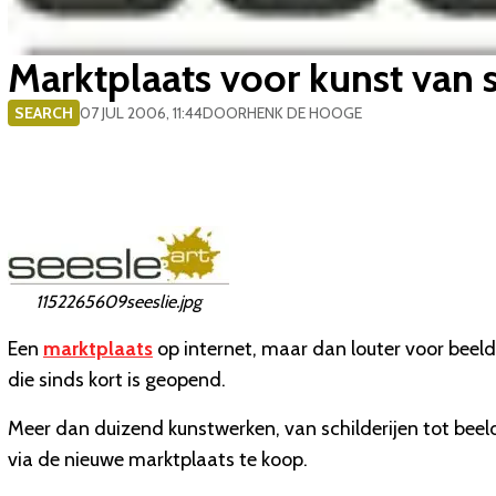
Marktplaats voor kunst van s
SEARCH
07 JUL 2006, 11:44
DOOR
HENK DE HOOGE
1152265609seeslie.jpg
Een
marktplaats
op internet, maar dan louter voor beeld
die sinds kort is geopend.
Meer dan duizend kunstwerken, van schilderijen tot beel
via de nieuwe marktplaats te koop.