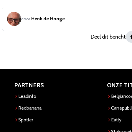
Henk de Hooge
door
Deel dit bericht
PARTNERS
ONZE TI
Leadinfo
Belgianc
Redbanana
Carrepubli
Spotler
Eatly
Stylecow