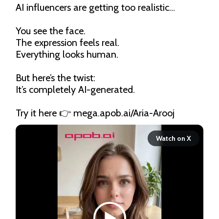
AI influencers are getting too realistic…

You see the face.

The expression feels real.

Everything looks human.

But here’s the twist:

It’s completely AI-generated.

Try it here 👉 
mega.apob.ai/Aria-Arooj
Watch on X