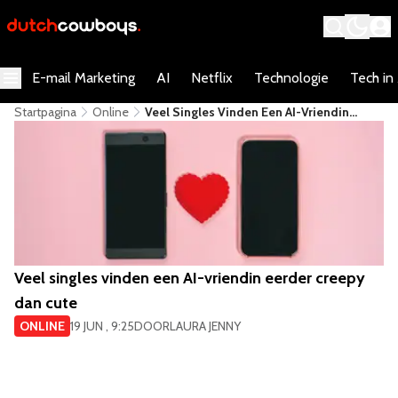
E-mail Marketing
AI
Netflix
Technologie
Tech in
Startpagina
Online
Veel Singles Vinden Een AI-Vriendin
Eerder Creepy Dan Cute
Veel singles vinden een AI-vriendin eerder creepy
dan cute
ONLINE
19 JUN , 9:25
DOOR
LAURA JENNY