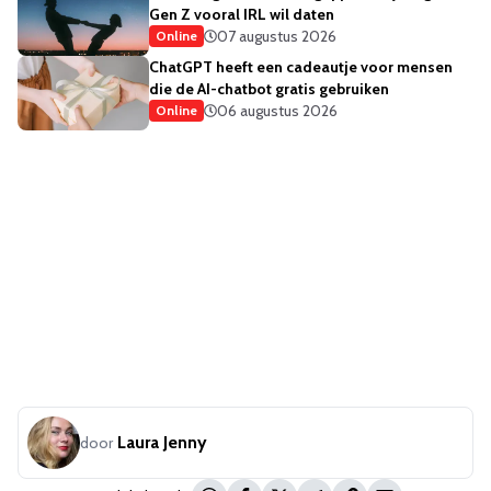
Gen Z vooral IRL wil daten
07 augustus 2026
Online
ChatGPT heeft een cadeautje voor mensen
die de AI-chatbot gratis gebruiken
06 augustus 2026
Online
Laura Jenny
door