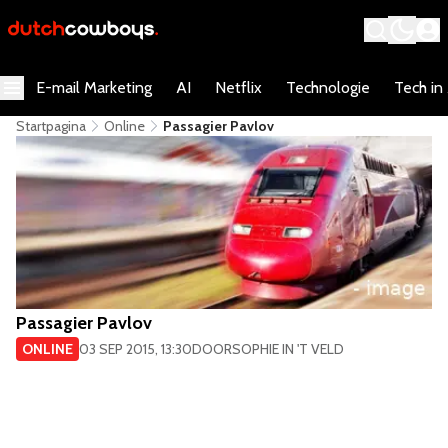
E-mail Marketing
AI
Netflix
Technologie
Tech in
Startpagina
Online
Passagier Pavlov
Passagier Pavlov
ONLINE
03 SEP 2015, 13:30
DOOR
SOPHIE IN 'T VELD