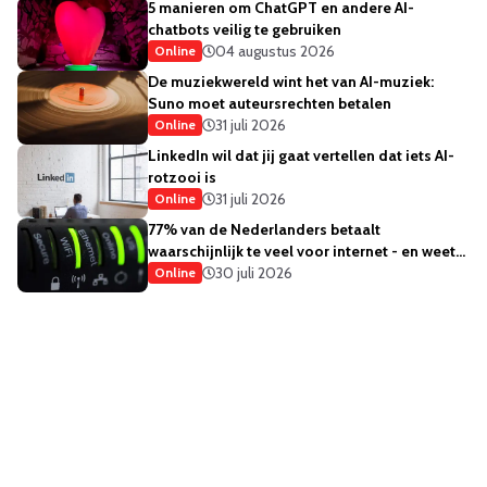
5 manieren om ChatGPT en andere AI-
chatbots veilig te gebruiken
04 augustus 2026
Online
De muziekwereld wint het van AI-muziek:
Suno moet auteursrechten betalen
31 juli 2026
Online
LinkedIn wil dat jij gaat vertellen dat iets AI-
rotzooi is
31 juli 2026
Online
77% van de Nederlanders betaalt
waarschijnlijk te veel voor internet - en weet
het ook
30 juli 2026
Online