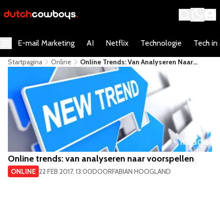
E-mail Marketing
AI
Netflix
Technologie
Tech in
Startpagina
Online
​Online Trends: Van Analyseren Naar
Voorspellen
​Online trends: van analyseren naar voorspellen
ONLINE
22 FEB 2017, 13:00
DOOR
FABIAN HOOGLAND