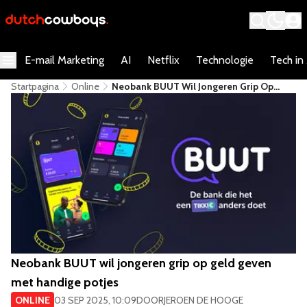
E-mail Marketing
AI
Netflix
Technologie
Tech in
Startpagina
Online
Neobank BUUT Wil Jongeren Grip Op
Geld Geven Met Handige Potjes
Neobank BUUT wil jongeren grip op geld geven
met handige potjes
ONLINE
03 SEP 2025, 10:09
DOOR
JEROEN DE HOOGE