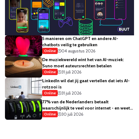
5 manieren om ChatGPT en andere AI-
chatbots veilig te gebruiken
04 augustus 2026
Online
De muziekwereld wint het van AI-muziek:
Suno moet auteursrechten betalen
31 juli 2026
Online
LinkedIn wil dat jij gaat vertellen dat iets AI-
rotzooi is
31 juli 2026
Online
77% van de Nederlanders betaalt
waarschijnlijk te veel voor internet - en weet
het ook
30 juli 2026
Online