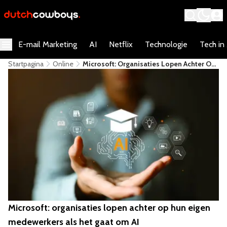
E-mail Marketing
AI
Netflix
Technologie
Tech in
Startpagina
Online
Microsoft: Organisaties Lopen Achter Op
Hun Eigen Medewerkers Als Het Gaat Om
AI
Microsoft: organisaties lopen achter op hun eigen
medewerkers als het gaat om AI