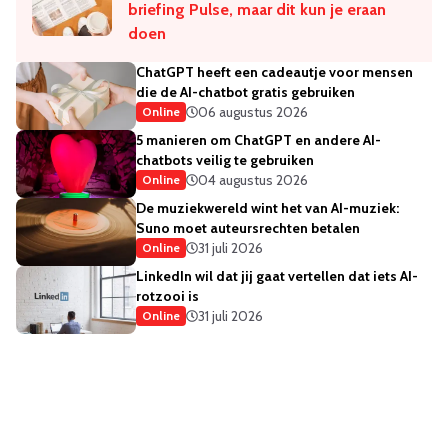
briefing Pulse, maar dit kun je eraan
doen
ChatGPT heeft een cadeautje voor mensen
die de AI-chatbot gratis gebruiken
06 augustus 2026
Online
5 manieren om ChatGPT en andere AI-
chatbots veilig te gebruiken
04 augustus 2026
Online
De muziekwereld wint het van AI-muziek:
Suno moet auteursrechten betalen
31 juli 2026
Online
LinkedIn wil dat jij gaat vertellen dat iets AI-
rotzooi is
31 juli 2026
Online