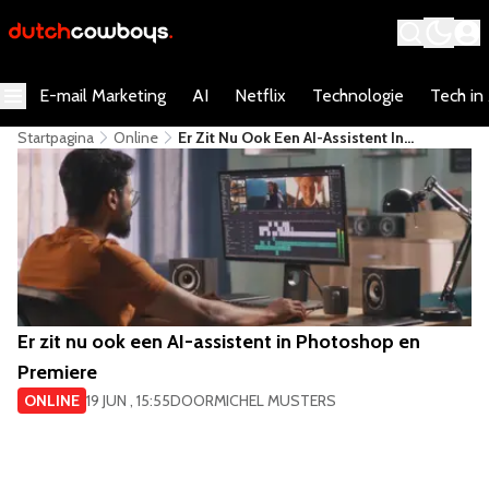
E-mail Marketing
AI
Netflix
Technologie
Tech in
Startpagina
Online
Er Zit Nu Ook Een AI-Assistent In
Photoshop En Premiere
Er zit nu ook een AI-assistent in Photoshop en
Premiere
ONLINE
19 JUN , 15:55
DOOR
MICHEL MUSTERS