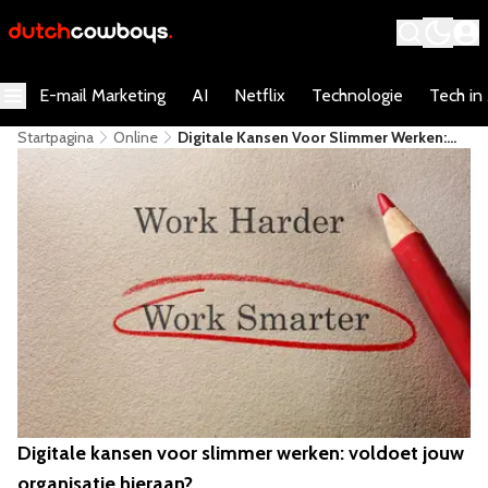
E-mail Marketing
AI
Netflix
Technologie
Tech in
Startpagina
Online
Digitale Kansen Voor Slimmer Werken:
Voldoet Jouw Organisatie Hieraan?
Digitale kansen voor slimmer werken: voldoet jouw
organisatie hieraan?