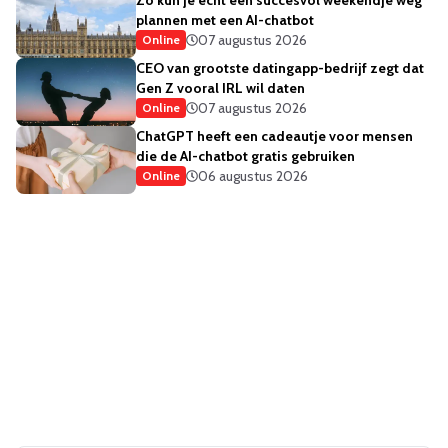
plannen met een AI-chatbot
07 augustus 2026
Online
CEO van grootste datingapp-bedrijf zegt dat
Gen Z vooral IRL wil daten
07 augustus 2026
Online
ChatGPT heeft een cadeautje voor mensen
die de AI-chatbot gratis gebruiken
06 augustus 2026
Online