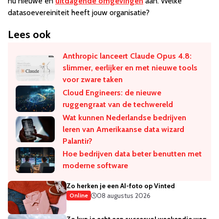
nu nieuwe en
uitdagende omgevingen
aan. Welke
datasoevereiniteit heeft jouw organisatie?
Lees ook
Anthropic lanceert Claude Opus 4.8:
slimmer, eerlijker en met nieuwe tools
voor zware taken
Cloud Engineers: de nieuwe
ruggengraat van de techwereld
Wat kunnen Nederlandse bedrijven
leren van Amerikaanse data wizard
Palantir?
Hoe bedrijven data beter benutten met
moderne software
Zo herken je een AI-foto op Vinted
08 augustus 2026
Online
Zo kun je echt een succesvol weekendje weg