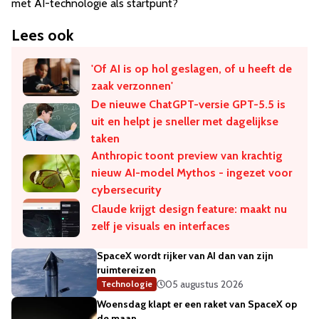
met AI-technologie als startpunt?
Lees ook
'Of AI is op hol geslagen, of u heeft de
zaak verzonnen'
De nieuwe ChatGPT-versie GPT-5.5 is
uit en helpt je sneller met dagelijkse
taken
Anthropic toont preview van krachtig
nieuw AI-model Mythos - ingezet voor
cybersecurity
Claude krijgt design feature: maakt nu
zelf je visuals en interfaces
SpaceX wordt rijker van AI dan van zijn
ruimtereizen
05 augustus 2026
Technologie
Woensdag klapt er een raket van SpaceX op
de maan