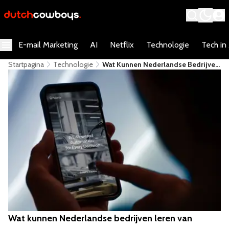
E-mail Marketing
AI
Netflix
Technologie
Tech in
Startpagina
Technologie
Wat Kunnen Nederlandse Bedrijven
Leren Van Amerikaanse Data
Wizard Palantir?
Wat kunnen Nederlandse bedrijven leren van