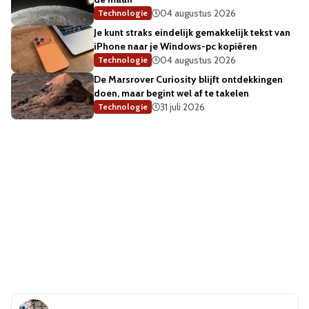
04 augustus 2026
Technologie
Je kunt straks eindelijk gemakkelijk tekst van
iPhone naar je Windows-pc kopiëren
04 augustus 2026
Technologie
De Marsrover Curiosity blijft ontdekkingen
doen, maar begint wel af te takelen
31 juli 2026
Technologie