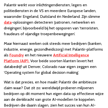
Palantir werkt voor inlichtingendiensten, legers en
politiediensten in de VS en meerdere Europese landen,
waaronder Engeland, Duitsland én Nederland. Zijn slimme
data
-oplossingen detecteren ‘patronen, netwerken en
dreigingen’, bijvoorbeeld bij het opsporen van ‘terroristen,
fraudeurs of vijandige troepenbewegingen’.
Maar hiernaast werken ook steeds meer bedrijven (banken,
industrie, energie, gezondheidszorg) met Palantir-platforms
als
Foundry
en het nieuwere
Artificial Intelligence
Platform (AIP).
Voor beide soorten klanten levert het
databedrijf uit Denver, Colorado naar eigen zeggen een
‘Operating system for global decision making’.
Wat is dat precies, en hoe maakt Palantir die ambitieuze
claim waar? Dat zit zo: wereldwijd proberen miljoenen
bedrijven op dit moment hun eigen data op effectieve wijze
aan de denkkracht van grote AI-modellen te koppelen.
Bedrijven die daarin slagen, zien het succes van hun AI-