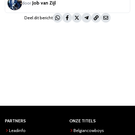
Job van Zijl
door
Deel dit bericht
PARTNERS
ONZE TITELS
Leadinfo
Belgiancowboys