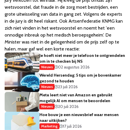
jury verkozen tot winnaar. Hij kreeg de prijs omdat zijn
wetsvoorstel, dat fraude in de zorg moet bestrijden, een
grote uitwisseling van data in gang zet. Volgens de experts
in de jury is dit heel riskant. Ook Artsenfederatie KNMG kan
zich niet vinden in het wetsvoorstel en noemt het 'een
onnodige inbreuk op het medisch beroepsgeheim'. De
Minister was niet in de gelegenheid om de prijs zelf op te
halen, maar gaf wel een korte reactie:
Je hoeft niet meer je telefoon te ontgrendelen
om in te checken bij NS
02 augustus 2026
Nieuws
Wereld Hersendag: 5 tips om je bovenkamer
gezond te houden
23 juli 2026
Nieuws
Meta leert niet van Amazon en gebruikt
mogelijk AI om mensen te beoordelen
20 juli 2026
Nieuws
Hoe bouw je een nieuwsbrief waar mensen
naar uitkijken?
17 juli 2026
Marketing