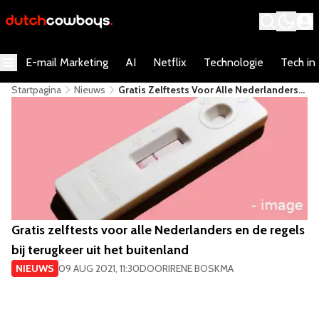
E-mail Marketing
AI
Netflix
Technologie
Tech in
Startpagina
Nieuws
Gratis Zelftests Voor Alle Nederlanders
En De Regels Bij Terugkeer Uit Het
Buitenland
Gratis zelftests voor alle Nederlanders en de regels
bij terugkeer uit het buitenland
NIEUWS
09 AUG 2021, 11:30
DOOR
IRENE BOSKMA