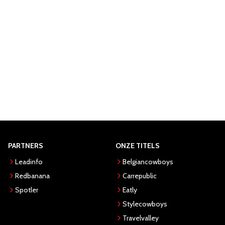
PARTNERS
ONZE TITELS
Leadinfo
Belgiancowboys
Redbanana
Carrepublic
Spotler
Eatly
Stylecowboys
Travelvalley