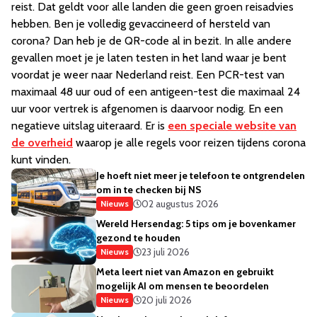
reist. Dat geldt voor alle landen die geen groen reisadvies
hebben. Ben je volledig gevaccineerd of hersteld van
corona? Dan heb je de QR-code al in bezit. In alle andere
gevallen moet je je laten testen in het land waar je bent
voordat je weer naar Nederland reist. Een PCR-test van
maximaal 48 uur oud of een antigeen-test die maximaal 24
uur voor vertrek is afgenomen is daarvoor nodig. En een
negatieve uitslag uiteraard. Er is
een speciale website van
de overheid
waarop je alle regels voor reizen tijdens corona
kunt vinden.
Je hoeft niet meer je telefoon te ontgrendelen
om in te checken bij NS
02 augustus 2026
Nieuws
Wereld Hersendag: 5 tips om je bovenkamer
gezond te houden
23 juli 2026
Nieuws
Meta leert niet van Amazon en gebruikt
mogelijk AI om mensen te beoordelen
20 juli 2026
Nieuws