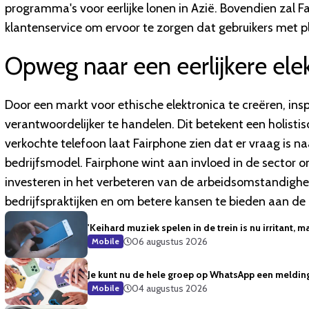
programma's voor eerlijke lonen in Azië. Bovendien zal F
klantenservice om ervoor te zorgen dat gebruikers met p
Opweg naar een eerlijkere elek
Door een markt voor ethische elektronica te creëren, ins
verantwoordelijker te handelen. Dit betekent een holisti
verkochte telefoon laat Fairphone zien dat er vraag is 
bedrijfsmodel. Fairphone wint aan invloed in de sector o
investeren in het verbeteren van de arbeidsomstandigh
bedrijfspraktijken en om betere kansen te bieden aan d
'Keihard muziek spelen in de trein is nu irritant, m
06 augustus 2026
Mobile
Je kunt nu de hele groep op WhatsApp een meldin
04 augustus 2026
Mobile