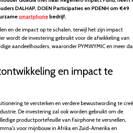
houder Quadia met haar Regenero Impact Fund, heeft 
ouders DALHAP, DOEN Participaties en PDENH om €49
duurzame
smartphone
bedrijf.
llen en de impact op te schalen, terwijl het zijn impact
der wordt de investering gebruikt voor de afwikkeling van
 huidige aandeelhouders, waaronder PYMWYMIC en meer d
tontwikkeling en impact te
itionering te versterken en verdere bewustwording te cre
dustrie. De investering zal ook worden gebruikt om de
lledige productportefeuille van Fairphone te versnellen,
amma's voor mijnbouw in Afrika en Zuid-Amerika en