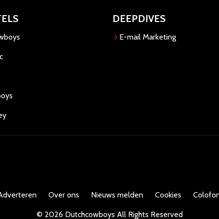
TELS
DEEPDIVES
owboys
E-mail Marketing
c
boys
ey
Adverteren
Over ons
Nieuws melden
Cookies
Colofon
©
2026
Dutchcowboys
All Rights Reserved