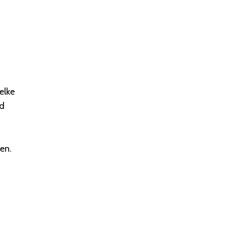
elke
nd
en.