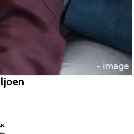
iljoen
BN