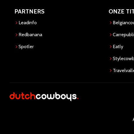
PARTNERS
ONZE TI
Leadinfo
Belgianc
Redbanana
Carrepubli
Spotler
Eatly
Stylecow
Travelvall