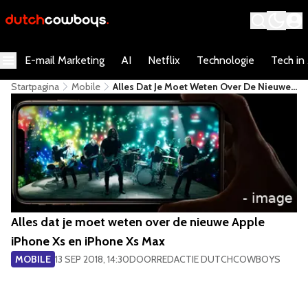
E-mail Marketing
AI
Netflix
Technologie
Tech in
Startpagina
Mobile
Alles Dat Je Moet Weten Over De Nieuwe
Apple IPhone Xs En IPhone Xs Max
Alles dat je moet weten over de nieuwe Apple
iPhone Xs en iPhone Xs Max
MOBILE
13 SEP 2018, 14:30
DOOR
REDACTIE DUTCHCOWBOYS