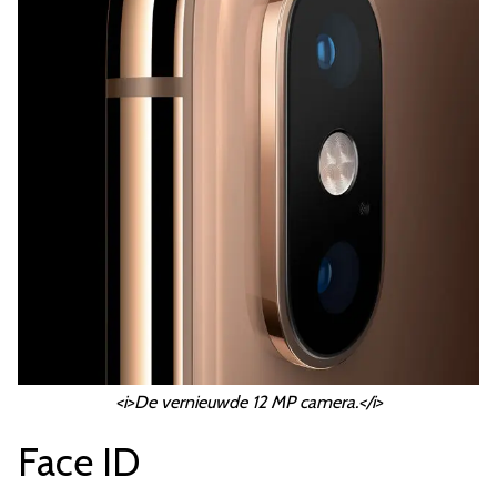
<i>De vernieuwde 12 MP camera.</i>
Face ID