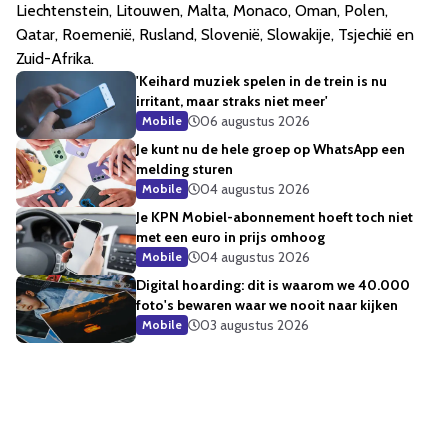
Liechtenstein, Litouwen, Malta, Monaco, Oman, Polen,
Qatar, Roemenië, Rusland, Slovenië, Slowakije, Tsjechië en
Zuid-Afrika.
'Keihard muziek spelen in de trein is nu
irritant, maar straks niet meer'
06 augustus 2026
Mobile
Je kunt nu de hele groep op WhatsApp een
melding sturen
04 augustus 2026
Mobile
Je KPN Mobiel-abonnement hoeft toch niet
met een euro in prijs omhoog
04 augustus 2026
Mobile
Digital hoarding: dit is waarom we 40.000
foto's bewaren waar we nooit naar kijken
03 augustus 2026
Mobile