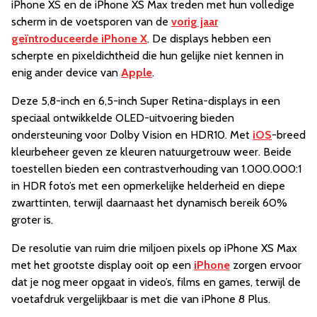
iPhone XS en de iPhone XS Max treden met hun volledige
scherm in de voetsporen van de
vorig jaar
geïntroduceerde iPhone X
. De displays hebben een
scherpte en pixeldichtheid die hun gelijke niet kennen in
enig ander device van
Apple
.
Deze 5,8-inch en 6,5-inch Super Retina-displays in een
speciaal ontwikkelde OLED-uitvoering bieden
ondersteuning voor Dolby Vision en HDR10. Met
iOS
-breed
kleurbeheer geven ze kleuren natuurgetrouw weer. Beide
toestellen bieden een contrastverhouding van 1.000.000:1
in HDR foto’s met een opmerkelijke helderheid en diepe
zwarttinten, terwijl daarnaast het dynamisch bereik 60%
groter is.
De resolutie van ruim drie miljoen pixels op iPhone XS Max
met het grootste display ooit op een
iPhone
zorgen ervoor
dat je nog meer opgaat in video’s, films en games, terwijl de
voetafdruk vergelijkbaar is met die van iPhone 8 Plus.