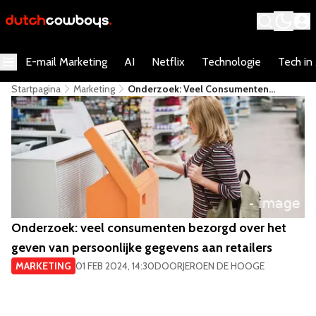
E-mail Marketing
AI
Netflix
Technologie
Tech in
Startpagina
Marketing
​Onderzoek: Veel Consumenten
Bezorgd Over Het Geven Van
Persoonlijke Gegevens Aan Retailers
​Onderzoek: veel consumenten bezorgd over het
geven van persoonlijke gegevens aan retailers
MARKETING
01 FEB 2024, 14:30
DOOR
JEROEN DE HOOGE