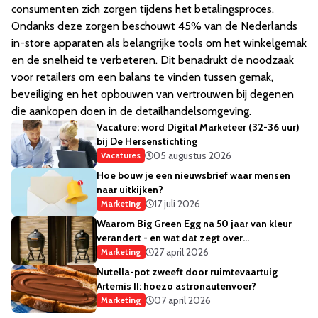
consumenten zich zorgen tijdens het betalingsproces.
Ondanks deze zorgen beschouwt 45% van de Nederlands
in-store apparaten als belangrijke tools om het winkelgemak
en de snelheid te verbeteren. Dit benadrukt de noodzaak
voor retailers om een balans te vinden tussen gemak,
beveiliging en het opbouwen van vertrouwen bij degenen
die aankopen doen in de detailhandelsomgeving.
Vacature: word Digital Marketeer (32-36 uur)
bij De Hersenstichting
05 augustus 2026
Vacatures
Hoe bouw je een nieuwsbrief waar mensen
naar uitkijken?
17 juli 2026
Marketing
Waarom Big Green Egg na 50 jaar van kleur
verandert - en wat dat zegt over
merkstrategie
27 april 2026
Marketing
Nutella-pot zweeft door ruimtevaartuig
Artemis II: hoezo astronautenvoer?
07 april 2026
Marketing