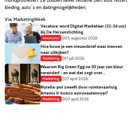
mondprothesen. Ze zouden liever reclame zien voor reizen,
kleding, auto`s en datingmogelijkheden.
Via: MarketingWeek
Vacature: word Digital Marketeer (32-36 uur)
bij De Hersenstichting
05 augustus 2026
Vacatures
Hoe bouw je een nieuwsbrief waar mensen
naar uitkijken?
17 juli 2026
Marketing
Waarom Big Green Egg na 50 jaar van kleur
verandert - en wat dat zegt over
merkstrategie
27 april 2026
Marketing
Nutella-pot zweeft door ruimtevaartuig
Artemis II: hoezo astronautenvoer?
07 april 2026
Marketing