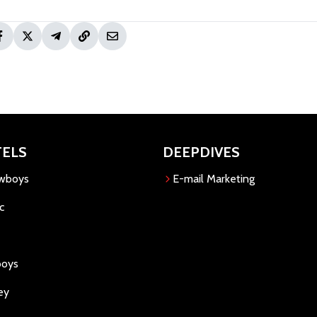
TELS
DEEPDIVES
owboys
E-mail Marketing
c
boys
ey