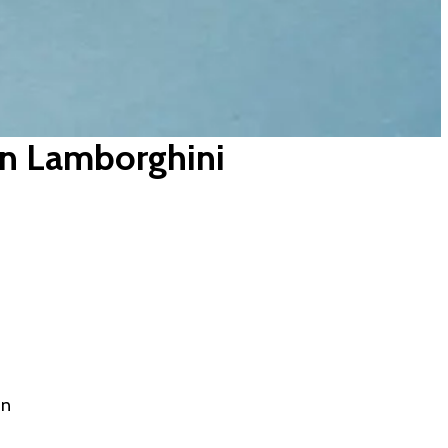
een Lamborghini
an