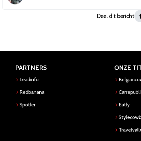
Deel dit bericht
PARTNERS
ONZE TI
Leadinfo
Belgianc
Redbanana
Carrepubli
Spotler
Eatly
Stylecow
Travelvall