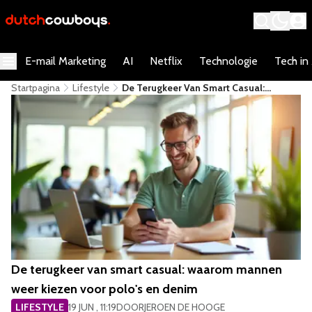
E-mail Marketing
AI
Netflix
Technologie
Tech in
Startpagina
Lifestyle
De Terugkeer Van Smart Casual:
Waarom Mannen Weer Kiezen Voor
Polo's En Denim
De terugkeer van smart casual: waarom mannen
weer kiezen voor polo's en denim
LIFESTYLE
19 JUN , 11:19
DOOR
JEROEN DE HOOGE