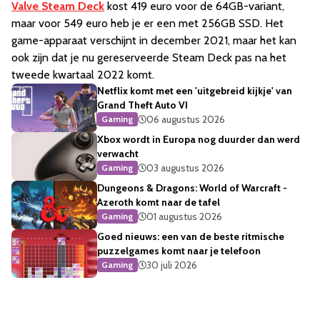
Valve Steam Deck
kost 419 euro voor de 64GB-variant,
maar voor 549 euro heb je er een met 256GB SSD. Het
game-apparaat verschijnt in december 2021, maar het kan
ook zijn dat je nu gereserveerde Steam Deck pas na het
tweede kwartaal 2022 komt.
Netflix komt met een 'uitgebreid kijkje' van
Grand Theft Auto VI
06 augustus 2026
Gaming
Xbox wordt in Europa nog duurder dan werd
verwacht
03 augustus 2026
Gaming
Dungeons & Dragons: World of Warcraft -
Azeroth komt naar de tafel
01 augustus 2026
Gaming
Goed nieuws: een van de beste ritmische
puzzelgames komt naar je telefoon
30 juli 2026
Gaming