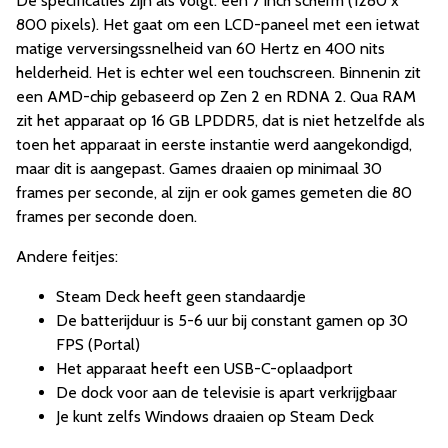
De specificaties zijn als volgt: een 7 inch scherm (1280 x
800 pixels). Het gaat om een LCD-paneel met een ietwat
matige verversingssnelheid van 60 Hertz en 400 nits
helderheid. Het is echter wel een touchscreen. Binnenin zit
een AMD-chip gebaseerd op Zen 2 en RDNA 2. Qua RAM
zit het apparaat op 16 GB LPDDR5, dat is niet hetzelfde als
toen het apparaat in eerste instantie werd aangekondigd,
maar dit is aangepast. Games draaien op minimaal 30
frames per seconde, al zijn er ook games gemeten die 80
frames per seconde doen.
Andere feitjes:
Steam Deck heeft geen standaardje
De batterijduur is 5-6 uur bij constant gamen op 30
FPS (Portal)
Het apparaat heeft een USB-C-oplaadport
De dock voor aan de televisie is apart verkrijgbaar
Je kunt zelfs Windows draaien op Steam Deck