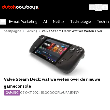
E-mail Marketing
AI
Netflix
Technologie
Tech in
Startpagina
Gaming
​Valve Steam Deck: Wat We Weten Over
De Nieuwe Gameconsole
​Valve Steam Deck: wat we weten over de nieuwe
gameconsole
GAMING
07 OKT 2021, 15:00
DOOR
LAURA JENNY