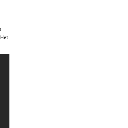
t
 Het