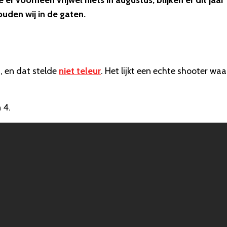
 voorheen vrijwel niets in augustus, blijken er dit jaar
ouden wij in de gaten.
, en dat stelde
niet teleur
. Het lijkt een echte shooter waa
 4.