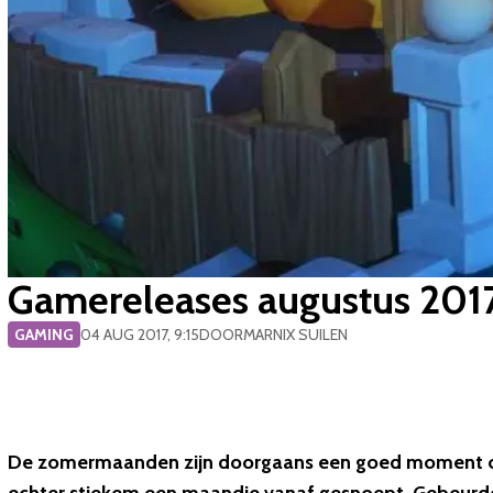
Gamereleases augustus 201
GAMING
04 AUG 2017, 9:15
DOOR
MARNIX SUILEN
De zomermaanden zijn doorgaans een goed moment om n