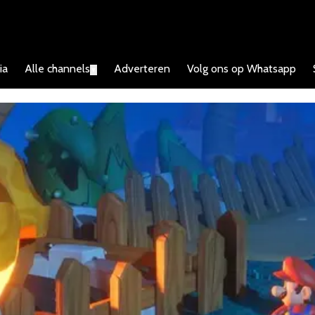
ia
Alle channels
Adverteren
Volg ons op Whatsapp
▼