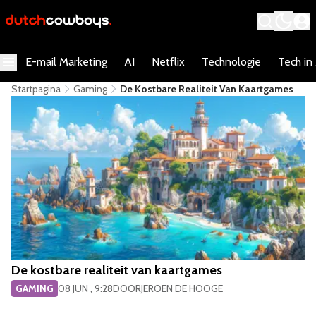
E-mail Marketing
AI
Netflix
Technologie
Tech in
Startpagina
Gaming
De Kostbare Realiteit Van Kaartgames
De kostbare realiteit van kaartgames
GAMING
08 JUN , 9:28
DOOR
JEROEN DE HOOGE