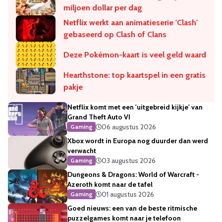
miljoen dollar per dag
Netflix werkt aan animatieserie 'Clash'
gebaseerd op Clash of Clans
​Deze Pokémon-kaart is veel geld waard
Hearthstone: top kaartspel in een gratis
pakje
Netflix komt met een 'uitgebreid kijkje' van
Grand Theft Auto VI
06 augustus 2026
Gaming
Xbox wordt in Europa nog duurder dan werd
verwacht
03 augustus 2026
Gaming
Dungeons & Dragons: World of Warcraft -
Azeroth komt naar de tafel
01 augustus 2026
Gaming
Goed nieuws: een van de beste ritmische
puzzelgames komt naar je telefoon