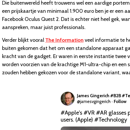
Die buitenwereld heeft trouwens wel een aardige portemo
een prijskaartje van minimaal 1.900 euro ben je er een a
Facebook Oculus Quest 2. Dat is echter niet heel gek, wa
aanspreken, maar juist professionals.
Verder blijkt vooral
The Information
veel informatie te 
buiten gekomen dat het om een standalone apparaat gaat
kracht van de gadget. Er waren in eerste instantie twee 
worden voorzien van de krachtige M1-ultra-chip en een 
zouden hebben gekozen voor de standalone variant, waars
James Gingerich #B2B #Te
@
jamesvgingerich
·
Follow
#Apple
's 
#VR
#AR
 glasses p
users. (Apple) 
#Technology