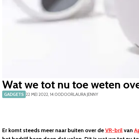
​Wat we tot nu toe weten ov
GADGETS
22 MEI 2022, 14:00
DOOR
LAURA JENNY
Er komt steeds meer naar buiten over de
VR-bril
van
A