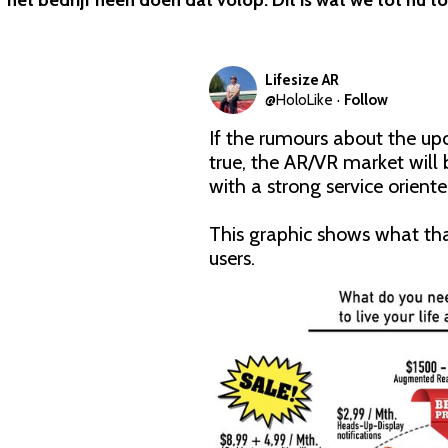
het bedrijf heen doen dat volop. Dit is wat we tot nu 
Lifesize AR
@
HoloLike
·
Follow
If the rumours about the u
true, the AR/VR market will 
with a strong service orient
This graphic shows what tha
users.