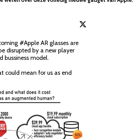
toe weten over deze volledig nieuwe gadget van Apple.
pcoming 
#Apple
 AR glasses are 
be disrupted by a new player 
ed bussiness model.

t could mean for us as end 