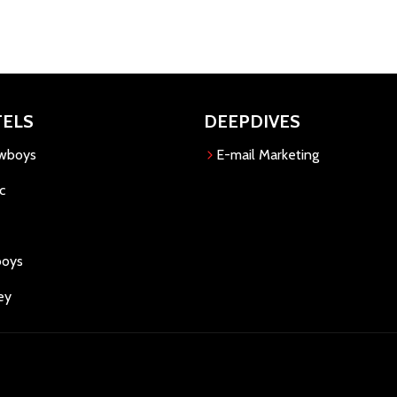
TELS
DEEPDIVES
owboys
E-mail Marketing
c
boys
ey