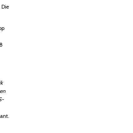
 Die
op
98
jk
ren
S-
kant.