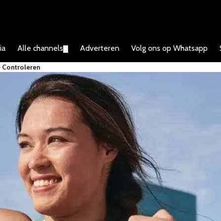
ia
Alle channels
Adverteren
Volg ons op Whatsapp
▼
e Controleren