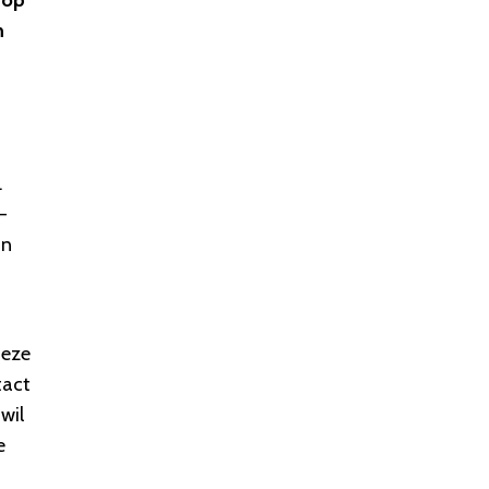
 op
n
.
-
in
deze
tact
wil
e