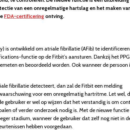
ond, te controleren. De nieuwe functie is een uitbreiding
etectie van een onregelmatige hartslag en het maken va
de
FDA-certificering
ontving.
ontwikkeld om atriale fibrillatie (AFib) te identificeren
ications-functie op de Fitbit’s aansturen. Dankzij het PPG
 gemeten en beoordeeld worden. Ook wanneer de persoon 
 fibrillatie detecteert, dan zal de Fitbit een melding
waarschuwing voor een onregelmatig hartritme. Let wel, 
 gebruiker er wel op wijzen dat het verstandig is om con
alen of verder onderzoek nodig is. Met de nieuwe functie 
oeger stadium, wanneer de gebruiker dat zelf nog niet in d
ebeurtenissen hebben voorgedaan.