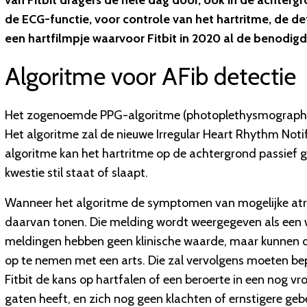
van Fitbit dragers de hele dag door, ook in de achtergr
de ECG-functie, voor controle van het hartritme, de d
een hartfilmpje waarvoor Fitbit in 2020 al de benodig
Algoritme voor AFib detectie
Het zogenoemde PPG-algoritme (photoplethysmography) is 
Het algoritme zal de nieuwe Irregular Heart Rhythm Notif
algoritme kan het hartritme op de achtergrond passief
kwestie stil staat of slaapt.
Wanneer het algoritme de symptomen van mogelijke atriale
daarvan tonen. Die melding wordt weergegeven als een 
meldingen hebben geen klinische waarde, maar kunnen de
op te nemen met een arts. Die zal vervolgens moeten bep
Fitbit de kans op hartfalen of een beroerte in een nog vr
gaten heeft, en zich nog geen klachten of ernstigere g