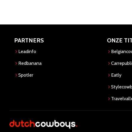
PARTNERS
ONZE TI
Leadinfo
Belgianc
Redbanana
Carrepubli
Spotler
Eatly
Stylecow
Travelvall