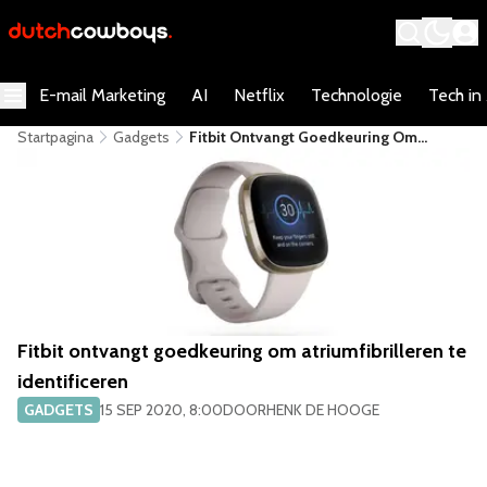
E-mail Marketing
AI
Netflix
Technologie
Tech in
Startpagina
Gadgets
Fitbit Ontvangt Goedkeuring Om
Atriumfibrilleren Te Identificeren
Fitbit ontvangt goedkeuring om atriumfibrilleren te
identificeren
GADGETS
15 SEP 2020, 8:00
DOOR
HENK DE HOOGE