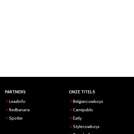
PARTNERS
ONZE TITELS
Leadinfo
Belgiancowboys
Redbanana
Carrepublic
Spotler
Eatly
Stylecowboys