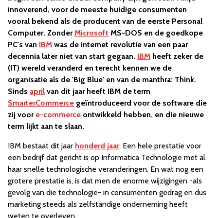
innoverend, voor de meeste huidige consumenten
vooral bekend als de producent van de eerste Personal
Computer. Zonder
Microsoft
MS-DOS en de goedkope
PC's van
IBM
was de internet revolutie van een paar
decennia later niet van start gegaan.
IBM
heeft zeker de
(IT) wereld veranderd en terecht kennen we de
organisatie als de
'Big Blue'
en van de manthra:
Think.
Sinds
april
van dit jaar heeft IBM de term
SmarterCommerce
geïntroduceerd voor de software die
zij voor
e-commerce
ontwikkeld hebben, en die nieuwe
term lijkt aan te slaan.
IBM bestaat dit jaar
honderd jaar
. Een hele prestatie voor
een bedrijf dat gericht is op Informatica Technologie met al
haar snelle technologische veranderingen. En wat nog een
grotere prestatie is, is dat men de enorme wijzigingen -als
gevolg van die technologie- in consumenten gedrag en dus
marketing steeds als zelfstandige onderneming heeft
weten te overleven.