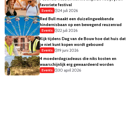
favoriete festival
24 juli 2026
Events
Red Bull maakt een duizelingwekkende
hindernisbaan op een bewegend reuzenrad
22 juli 2026
Events
Kijk tijdens Dag van de Bouw hoe dat huis dat
je niet kunt kopen wordt gebouwd
19 juni 2026
Events
4 moederdagcadeaus die niks kosten en
waarschijnlijk erg gewaardeerd worden
30 april 2026
Events