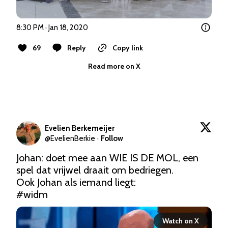
8:30 PM · Jan 18, 2020
69
Reply
Copy link
Read more on X
Evelien Berkemeijer
@
EvelienBerkie
·
Follow
Johan: doet mee aan WIE IS DE MOL, een 
spel dat vrijwel draait om bedriegen.

#widm
Watch on X