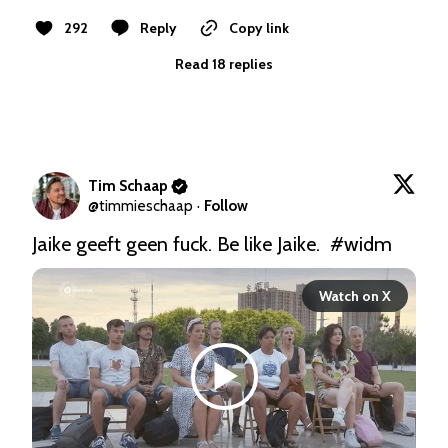
292
Reply
Copy link
Read 18 replies
Tim Schaap
@
timmieschaap
·
Follow
Jaike geeft geen fuck. Be like Jaike.  
#widm
Watch on X