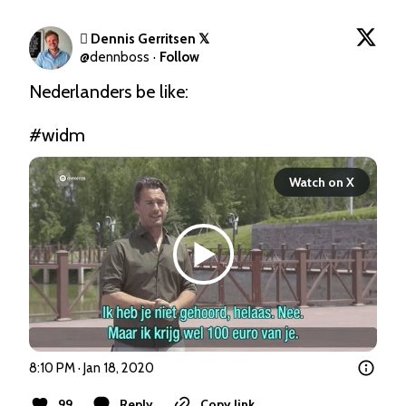
 Dennis Gerritsen 𝕏
@
dennboss
·
Follow
Nederlanders be like:

#widm
Watch on X
8:10 PM · Jan 18, 2020
99
Reply
Copy link