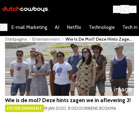
E-mail Marketing
AI
Netflix
Technologie
Tech in
Startpagina
Entertainment
Wie Is De Mol? Deze Hints Zagen
We In Aflevering 2!
Wie is de mol? Deze hints zagen we in aflevering 2!
ENTERTAINMENT
19 JAN 2020, 8:15
DOOR
IRENE BOSKMA