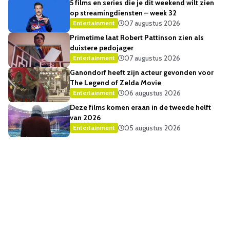
5 films en series die je dit weekend wilt zien
op streamingdiensten – week 32
07 augustus 2026
Entertainment
Primetime laat Robert Pattinson zien als
duistere pedojager
07 augustus 2026
Entertainment
Ganondorf heeft zijn acteur gevonden voor
The Legend of Zelda Movie
06 augustus 2026
Entertainment
Deze films komen eraan in de tweede helft
van 2026
05 augustus 2026
Entertainment