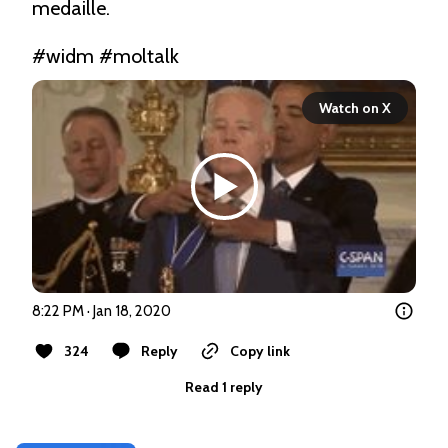
medaille. 

#widm
#moltalk
Watch on X
8:22 PM · Jan 18, 2020
324
Reply
Copy link
Read 1 reply