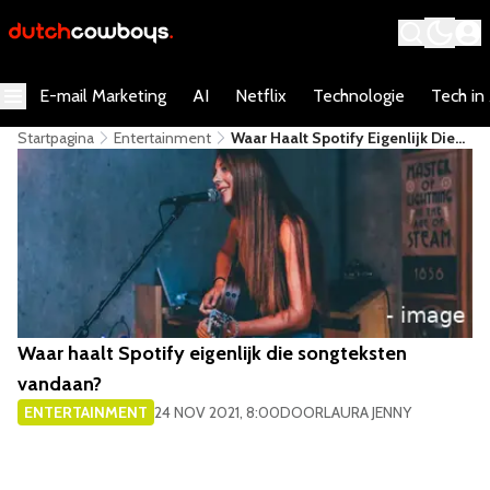
E-mail Marketing
AI
Netflix
Technologie
Tech in
Startpagina
Entertainment
​Waar Haalt Spotify Eigenlijk Die
Songteksten Vandaan?
​Waar haalt Spotify eigenlijk die songteksten
vandaan?
ENTERTAINMENT
24 NOV 2021, 8:00
DOOR
LAURA JENNY