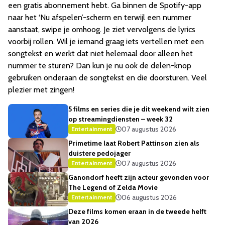
een gratis abonnement hebt. Ga binnen de Spotify-app
naar het ‘Nu afspelen’-scherm en terwijl een nummer
aanstaat, swipe je omhoog. Je ziet vervolgens de lyrics
voorbij rollen. Wil je iemand graag iets vertellen met een
songtekst en werkt dat niet helemaal door alleen het
nummer te sturen? Dan kun je nu ook de delen-knop
gebruiken onderaan de songtekst en die doorsturen. Veel
plezier met zingen!
5 films en series die je dit weekend wilt zien
op streamingdiensten – week 32
07 augustus 2026
Entertainment
Primetime laat Robert Pattinson zien als
duistere pedojager
07 augustus 2026
Entertainment
Ganondorf heeft zijn acteur gevonden voor
The Legend of Zelda Movie
06 augustus 2026
Entertainment
Deze films komen eraan in de tweede helft
van 2026