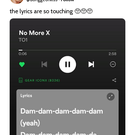
the lyrics are so touching 🥺🥺🥺 