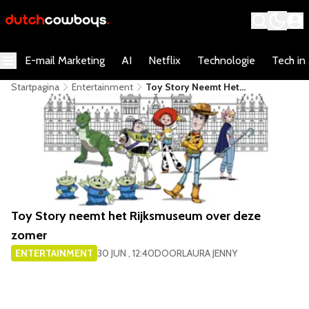
E-mail Marketing
AI
Netflix
Technologie
Tech in
Startpagina
Entertainment
Toy Story Neemt Het
Rijksmuseum Over Deze Zomer
Toy Story neemt het Rijksmuseum over deze
zomer
ENTERTAINMENT
30 JUN , 12:40
DOOR
LAURA JENNY