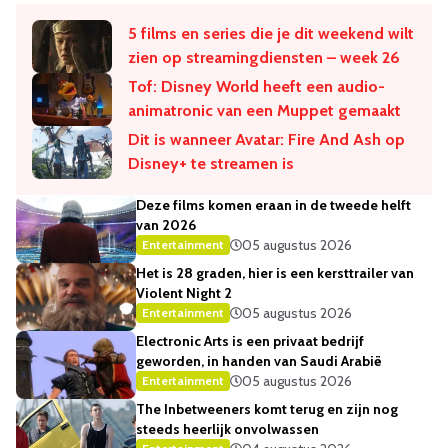
5 films en series die je dit weekend wilt
zien op streamingdiensten – week 26
Tof: Disney World heeft een audio-
animatronic van een Muppet gemaakt
Dit is wanneer Avatar: Fire And Ash op
Disney+ te streamen is
Deze films komen eraan in de tweede helft
van 2026
05 augustus 2026
Entertainment
Het is 28 graden, hier is een kersttrailer van
Violent Night 2
05 augustus 2026
Entertainment
Electronic Arts is een privaat bedrijf
geworden, in handen van Saudi Arabië
05 augustus 2026
Entertainment
The Inbetweeners komt terug en zijn nog
steeds heerlijk onvolwassen