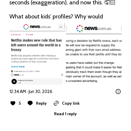
seconds (exaggeration), and now this. 🤦🏻

What about kids’ profiles? Why would 
12:34 AM · Jun 30, 2026
5
Reply
Copy link
Read 1 reply