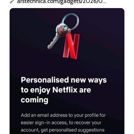
🔗 
arstechnica.com/gadgets/2026/0…