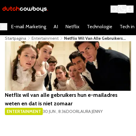
E-mail Marketing
AI
Netflix
Technologie
Tech in
Startpagina
Entertainment
Netflix Wil Van Alle Gebruikers
Hun E-Mailadres Weten En Dat Is
Niet Zomaar
Netflix wil van alle gebruikers hun e-mailadres
weten en dat is niet zomaar
ENTERTAINMENT
30 JUN , 8:36
DOOR
LAURA JENNY