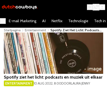
E-mail Marketing
AI
Netflix
Technologie
Tech in
Startpagina
Entertainment
Spotify Ziet Het Licht: Podcasts
En Muziek Uit Elkaar
Spotify ziet het licht: podcasts en muziek uit elkaar
ENTERTAINMENT
10 AUG 2022, 8:00
DOOR
LAURA JENNY